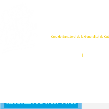
Centre Sant Pere 1
Creu de Sant Jordi de la Generalitat de Ca
L'espai sociocultural de trobada per als ve
un munt d'activitats i de persones t'esper
Inici
El Centre
Espais
Ge