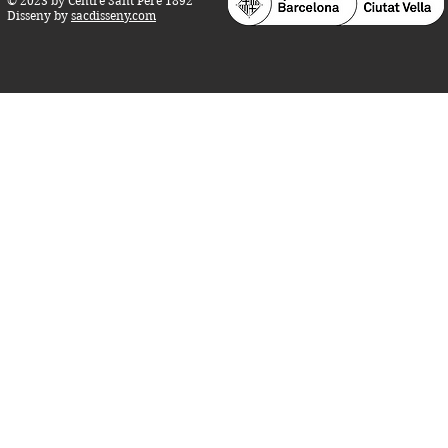
© 2023 by Centre Sant Pere 1892
Disseny by
sacdisseny.com