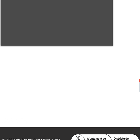
Centre Sant Pere 1892
Carrer del Rec, 21-23. 080
03 Barcelona
Tel.:
93 268 25 09
Horari d'obertura:
Totes les tardes de dilluns a dissabte (17 a 21
h.)
M
atins de dilluns, dimecres i divendres (
10 a 14 h.)
Teatre i Auditori: Carrer S
ant Pere més
Alt, 25.
info@centresantpere.com