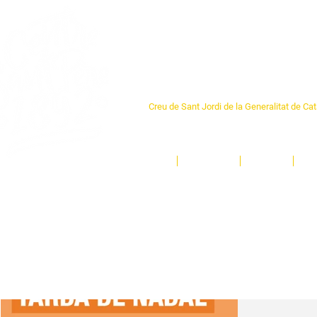
Centre Sant Pere 1
Creu de Sant Jordi de la Generalitat de Ca
L'espai sociocultural de trobada per als ve
un munt d'activitats i de persones t'esper
Inici
El Centre
Espais
Ge