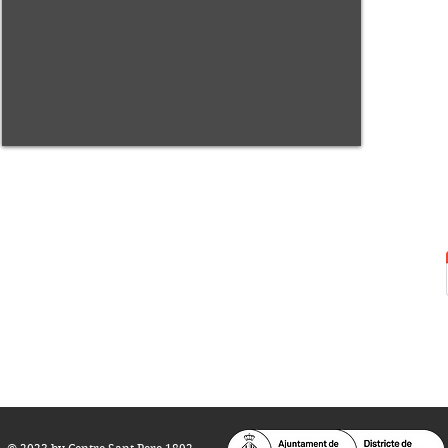
Centre Sant Pere 1892
Carrer del Rec, 21-23. 080
03 Barcelona
Tel.:
93 268 25 09
Horari d'obertura:
Totes les tardes de dilluns a dissabte (17 a 21
h.)
M
atins de dilluns, dimecres i divendres (
10 a 14 h.)
Teatre i Auditori: Carrer S
ant Pere més
Alt, 25.
info@centresantpere.com