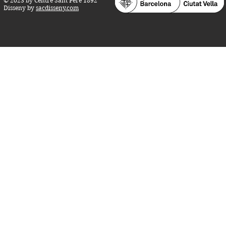
© 2023 by Centre Sant Pere 1892
Disseny by
sacdisseny.com