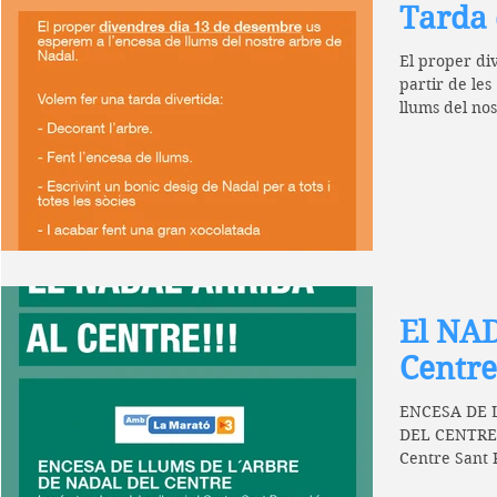
Tarda 
El proper di
partir de les
llums del no
una...
El NAD
Centre
ENCESA DE 
DEL CENTRE. 
Centre Sant 
especial!...