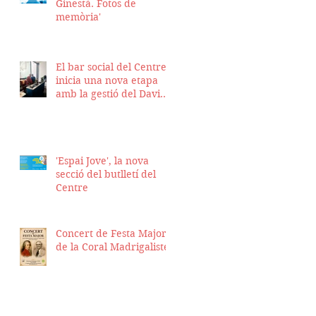
Ginestà. Fotos de
memòria'
El bar social del Centre
inicia una nova etapa
amb la gestió del David
Nicolas i el Hassan
Munaim
'Espai Jove', la nova
secció del butlletí del
Centre
Concert de Festa Major
de la Coral Madrigalistes