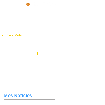
d'Ateneus de
ona · Ciutat Vella
eatre, sardanes, concerts, corals...
nima't i descobreix-nos!
Notícies
El Butlletí
Multimèdia
Més Noticies