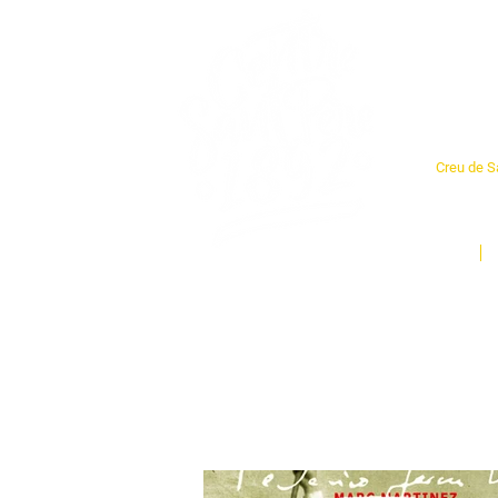
Cent
Creu de Sa
L'espai so
un munt d
Inici