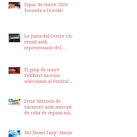
Sopar de teatre 2026:
Tornada a l'escola!
La Junta del Centre s'ha
reunit amb
representants del
Districte de Ciutat Vella
per fer seguiment del
projecte d'obra de la
El grup de teatre
nostra seu
TelÓbert ha estat
seleccionat al Festival de
la Tour en Scène 2026, a
Suïssa
Festa 'Marxem de
vacances' amb mercadet
de roba de segona mà,
sopar i talent show
365 Dones l'any: 'Marina