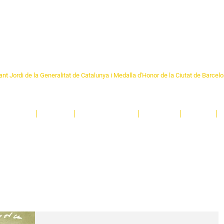
Formem part de la
Federació 
Catalunya
re Sant Pere 1892
nt Jordi de la Generalitat de Catalunya i Medalla d'Honor de la Ciutat de Barcel
ciocultural de trobada per als veïns i veïnes del barri de Sant Pere de Barcelona.
T
'activitats i de persones t'esperen en una casa amb més de 130 anys d'història.
A
El Centre
Espais
Gestions online
Entitats
Teatre