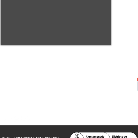
Centre Sant Pere 1892
Carrer del Rec, 21-23. 080
03 Barcelona
Tel.:
93 268 25 09
Horari d'obertura:
Totes les tardes de dilluns a dissabte (17 a 21
h.)
M
atins de dilluns, dimecres i divendres (
10 a 14 h.)
Teatre i Auditori: Carrer S
ant Pere més
Alt, 25.
info@centresantpere.com