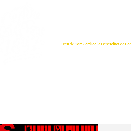
Centre Sant Pere 1
Creu de Sant Jordi de la Generalitat de Ca
L'espai sociocultural de trobada per als ve
un munt d'activitats i de persones t'esper
Inici
El Centre
Espais
Ge