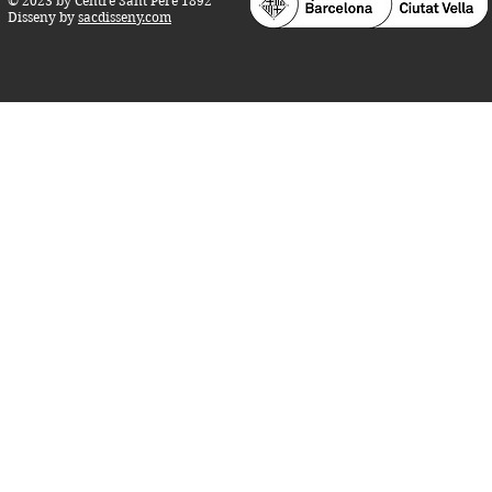
© 2023 by Centre Sant Pere 1892
Disseny by
sacdisseny.com