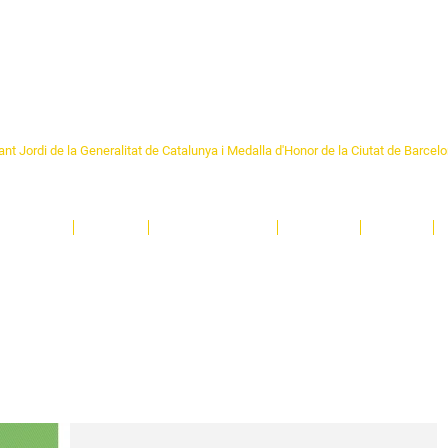
Formem part de la
Federació 
Catalunya
re Sant Pere 1892
nt Jordi de la Generalitat de Catalunya i Medalla d'Honor de la Ciutat de Barcel
ciocultural de trobada per als veïns i veïnes del barri de Sant Pere de Barcelona.
T
'activitats i de persones t'esperen en una casa amb més de 130 anys d'història.
A
El Centre
Espais
Gestions online
Entitats
Teatre