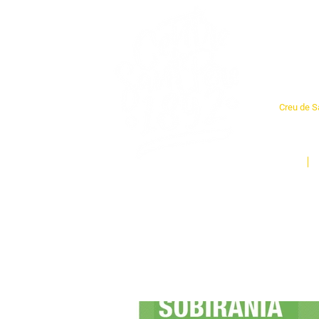
Cent
Creu de Sa
L'espai so
un munt d
Inici