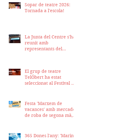
Sopar de teatre 2026:
Tornada a l'escola!
La Junta del Centre s'ha
reunit amb
representants del
Districte de Ciutat Vella
per fer seguiment del
projecte d'obra de la
El grup de teatre
nostra seu
TelÓbert ha estat
seleccionat al Festival de
la Tour en Scène 2026, a
Suïssa
Festa 'Marxem de
vacances' amb mercadet
de roba de segona mà,
sopar i talent show
365 Dones l'any: 'Marina