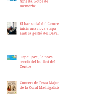
Ginestà. Fotos de
memòria'
El bar social del Centre
inicia una nova etapa
amb la gestió del David
Nicolas i el Hassan
Munaim
'Espai Jove', la nova
secció del butlletí del
Centre
Concert de Festa Major
de la Coral Madrigalistes