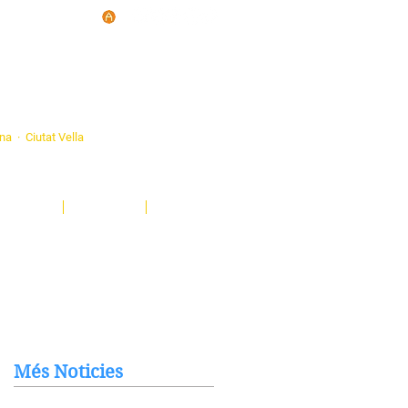
d'Ateneus de
ona · Ciutat Vella
eatre, sardanes, concerts, corals...
nima't i descobreix-nos!
Notícies
El Butlletí
Multimèdia
Més Noticies