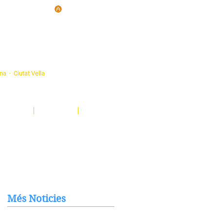
d'Ateneus de
ona · Ciutat Vella
eatre, sardanes, concerts, corals...
nima't i descobreix-nos!
Notícies
El Butlletí
Multimèdia
Més Noticies