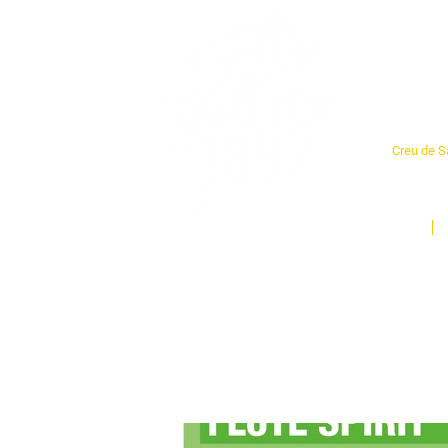
Cent
Creu de Sa
L'espai so
un munt d
Inici