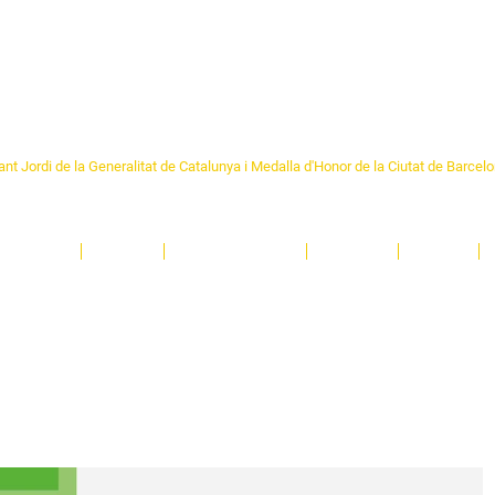
Formem part de la
Federació 
Catalunya
re Sant Pere 1892
nt Jordi de la Generalitat de Catalunya i Medalla d'Honor de la Ciutat de Barcel
ciocultural de trobada per als veïns i veïnes del barri de Sant Pere de Barcelona.
T
'activitats i de persones t'esperen en una casa amb més de 130 anys d'història.
A
El Centre
Espais
Gestions online
Entitats
Teatre