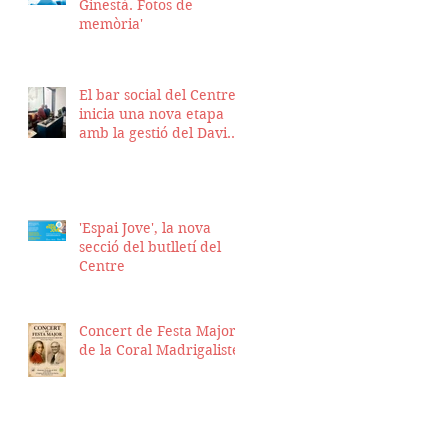
Ginestà. Fotos de
memòria'
El bar social del Centre
inicia una nova etapa
amb la gestió del David
Nicolas i el Hassan
Munaim
'Espai Jove', la nova
secció del butlletí del
Centre
Concert de Festa Major
de la Coral Madrigalistes