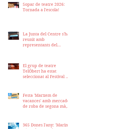
Sopar de teatre 2026:
Tornada a l'escola!
La Junta del Centre s'ha
reunit amb
representants del
Districte de Ciutat Vella
per fer seguiment del
projecte d'obra de la
El grup de teatre
nostra seu
TelÓbert ha estat
seleccionat al Festival de
la Tour en Scène 2026, a
Suïssa
Festa 'Marxem de
vacances' amb mercadet
de roba de segona mà,
sopar i talent show
365 Dones l'any: 'Marina