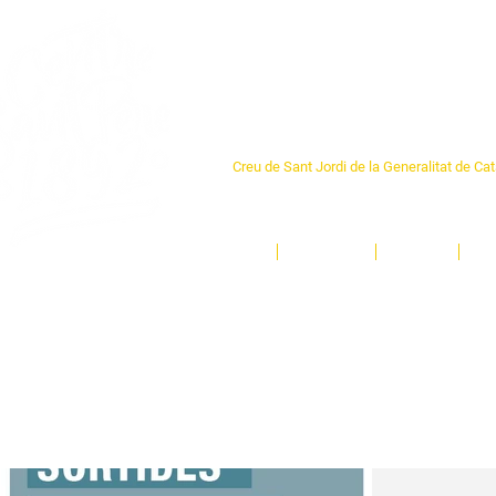
Centre Sant Pere 1
Creu de Sant Jordi de la Generalitat de Ca
L'espai sociocultural de trobada per als ve
un munt d'activitats i de persones t'esper
Inici
El Centre
Espais
Ge