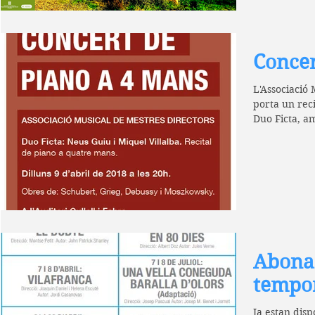
Concer
L'Associació 
porta un reci
Duo Ficta, am
Abona
tempor
Ja estan dis