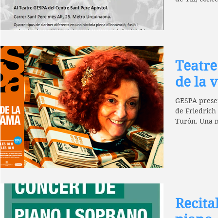
En Till...
Teatre
de la 
GESPA present
de Friedrich
Turón. Una m
poble...
Recita