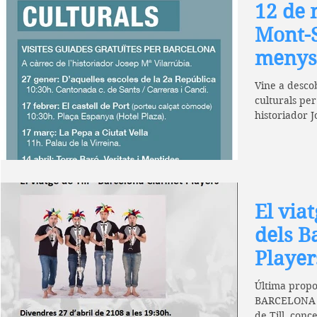
12 de 
Mont-S
menys
Vine a descob
culturals per
historiador J
gratuïta...
El viat
dels B
Player
Última propo
BARCELONA D
de Till, conc