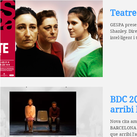
Teatre
GESPA presen
Shanley. Dire
intel·ligent 
de...
BDC 20
arribi
Nova cita am
BARCELONA 
que arribi l