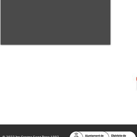
Centre Sant Pere 1892
Carrer del Rec, 21-23. 080
03 Barcelona
Tel.:
93 268 25 09
Horari d'obertura:
Totes les tardes de dilluns a dissabte (17 a 21
h.)
M
atins de dilluns, dimecres i divendres (
10 a 14 h.)
Teatre i Auditori: Carrer S
ant Pere més
Alt, 25.
info@centresantpere.com