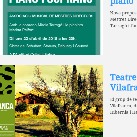
piano
Nova propost
Mestres Direc
Tarragó i l'
Marina...
Teatre 
Vilafr
El grup de te
Vilafranca, d
Hibernia i H