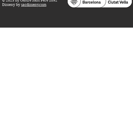
© 2023 by Centre Sant Pere 1892
Disseny by
sacdisseny.com