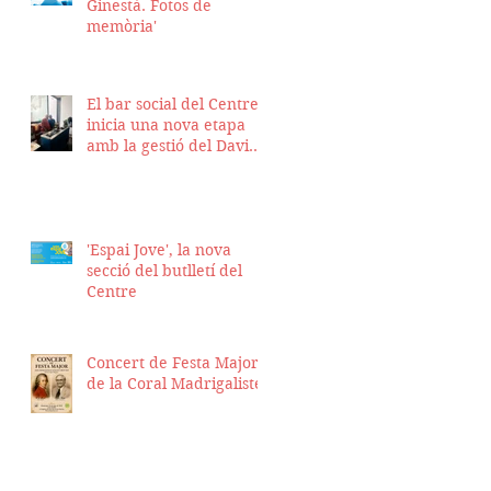
Ginestà. Fotos de
memòria'
El bar social del Centre
inicia una nova etapa
amb la gestió del David
Nicolas i el Hassan
Munaim
'Espai Jove', la nova
secció del butlletí del
Centre
Concert de Festa Major
de la Coral Madrigalistes