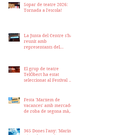
Sopar de teatre 2026:
Tornada a l'escola!
La Junta del Centre s'ha
reunit amb
representants del
Districte de Ciutat Vella
per fer seguiment del
projecte d'obra de la
El grup de teatre
nostra seu
TelÓbert ha estat
seleccionat al Festival de
la Tour en Scène 2026, a
Suïssa
Festa 'Marxem de
vacances' amb mercadet
de roba de segona mà,
sopar i talent show
365 Dones l'any: 'Marina