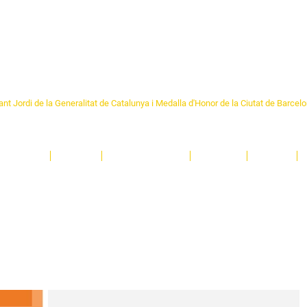
Formem part de la
Federació 
Catalunya
re Sant Pere 1892
nt Jordi de la Generalitat de Catalunya i Medalla d'Honor de la Ciutat de Barcel
ciocultural de trobada per als veïns i veïnes del barri de Sant Pere de Barcelona.
T
'activitats i de persones t'esperen en una casa amb més de 130 anys d'història.
A
El Centre
Espais
Gestions online
Entitats
Teatre