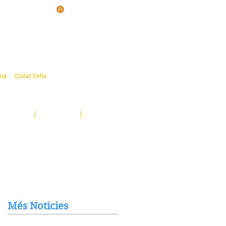
d'Ateneus de
ona · Ciutat Vella
eatre, sardanes, concerts, corals...
nima't i descobreix-nos!
Notícies
El Butlletí
Multimèdia
Més Noticies