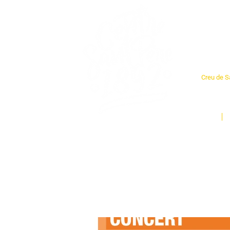
Cent
Creu de Sa
L'espai so
un munt d
Inici