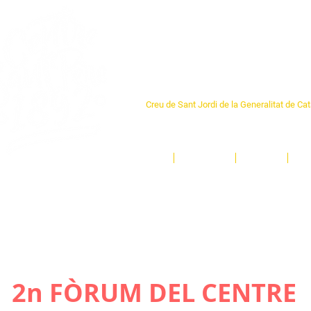
Centre Sant Pere 1
Creu de Sant Jordi de la Generalitat de Ca
L'espai sociocultural de trobada per als ve
un munt d'activitats i de persones t'esper
Inici
El Centre
Espais
Ge
2n FÒRUM DEL CENTRE