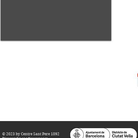
Centre Sant Pere 1892
Carrer del Rec, 21-23. 080
03 Barcelona
Tel.:
93 268 25 09
Horari d'obertura:
Totes les tardes de dilluns a dissabte (17 a 21
h.)
M
atins de dilluns, dimecres i divendres (
10 a 14 h.)
Teatre i Auditori: Carrer S
ant Pere més
Alt, 25.
info@centresantpere.com
© 2023 by Centre Sant Pere 1892