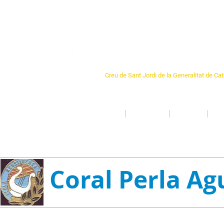
Centre Sant Pere 1
Creu de Sant Jordi de la Generalitat de Ca
L'espai sociocultural de trobada per als ve
un munt d'activitats i de persones t'esper
Inici
El Centre
Espais
Ge
Coral Perla Ag