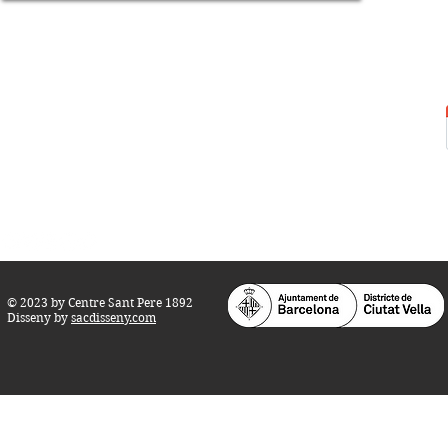
Centre Sant Pere 1892
Carrer del Rec, 21-23. 080
03 Barcelona
Tel.:
93 268 25 09
Horari d'obertura:
Totes les tardes de dilluns a dissabte (17 a 21
h.)
M
atins de dilluns, dimecres i divendres (
10 a 14 h.)
Teatre i Auditori: Carrer S
ant Pere més
Alt, 25.
info@centresantpere.com
© 2023 by Centre Sant Pere 1892
Disseny by
sacdisseny.com