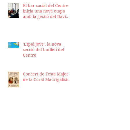
El bar social del Centre
inicia una nova etapa
amb la gestió del David
Nicolas i el Hassan
Munaim
'Espai Jove', la nova
secció del butlletí del
Centre
Concert de Festa Major
de la Coral Madrigalistes