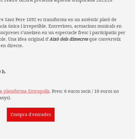
el Teatre GESPA presenta aquesta temporada 2025/26 
tre Sant Pere 1892 es transforma en un autèntic plató de 
cia única i irrepetible. Entrevistes, actuacions musicals en 
sorpreses s’uneixen en un espectacle fresc i participatiu per 
ble. Una idea original d’
Això dels dimecres
 que converteix 
en directe. 
 h.
la plataforma Entrapolis
. Preu: 6 euros socis / 10 euros no 
anys).
Compra d'entrades