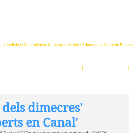
Formem part de la
Federació 
Catalunya
re Sant Pere 1892
nt Jordi de la Generalitat de Catalunya i Medalla d'Honor de la Ciutat de Barcel
ciocultural de trobada per als veïns i veïnes del barri de Sant Pere de Barcelona.
T
'activitats i de persones t'esperen en una casa amb més de 130 anys d'història.
A
El Centre
Espais
Gestions online
Entitats
Teatre
ò dels dimecres'
erts en Canal'