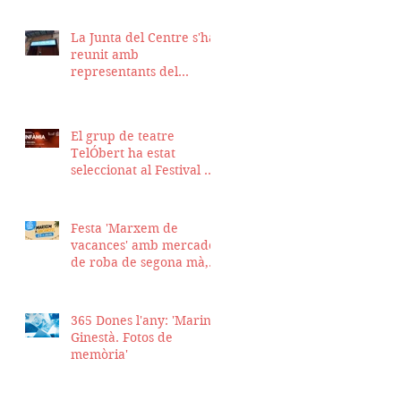
La Junta del Centre s'ha
reunit amb
representants del
Districte de Ciutat Vella
per fer seguiment del
projecte d'obra de la
El grup de teatre
nostra seu
TelÓbert ha estat
seleccionat al Festival de
la Tour en Scène 2026, a
Suïssa
Festa 'Marxem de
vacances' amb mercadet
de roba de segona mà,
sopar i talent show
365 Dones l'any: 'Marina
Ginestà. Fotos de
memòria'