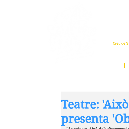
Cent
Creu de Sa
L'espai so
un munt d
Inici
Teatre: 'Aix
presenta 'Ob