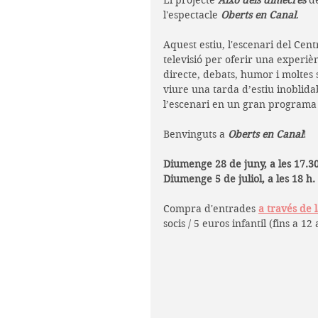
El projecte 
Això dels dimecres
 d
l'espectacle 
Oberts en Canal
.
Aquest estiu, l'escenari del Cen
televisió per oferir una experièn
directe, debats, humor i moltes 
viure una tarda d’estiu inoblida
l’escenari en un gran programa 
Benvinguts a 
Oberts en Canal
!
Diumenge 28 de juny, a les 17.30
Diumenge 5 de juliol, a les 18 h.
Compra d'entrades 
a través de 
socis / 5 euros infantil (fins a 12 