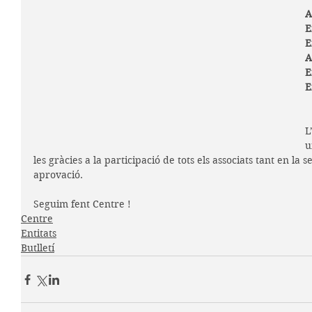
A
E
En
A
E
En
L
u
les gràcies a la participació de tots els associats tant en la
aprovació.
Seguim fent Centre !
Centre
Entitats
Butlletí