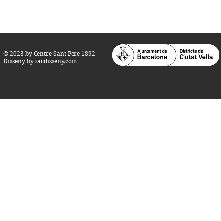
info@centresantpere.com
© 2023 by Centre Sant Pere 1892
Disseny by
sacdisseny.com