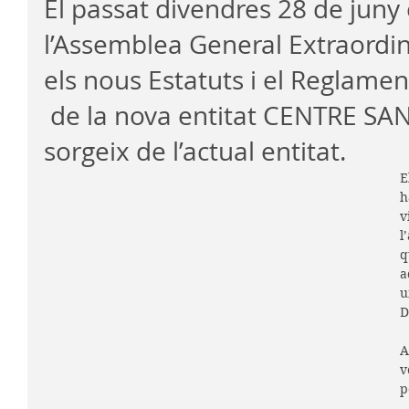
El passat divendres 28 de juny 
l’Assemblea General Extraordin
els nous Estatuts i el Reglamen
 de la nova entitat CENTRE SA
sorgeix de l’actual entitat. 
E
h
v
l
q
a
u
D
A
v
p