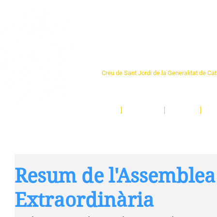
Centre Sant Pere 1
Creu de Sant Jordi de la Generalitat de Ca
L'espai sociocultural de trobada per als ve
un munt d'activitats i de persones t'esper
Inici
El Centre
Espais
Ge
Resum de l'Assemblea
Extraordinària