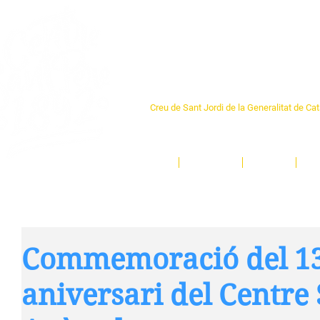
Centre Sant Pere 1
Creu de Sant Jordi de la Generalitat de Ca
L'espai sociocultural de trobada per als ve
un munt d'activitats i de persones t'esper
Inici
El Centre
Espais
Ge
Commemoració del 1
aniversari del Centre