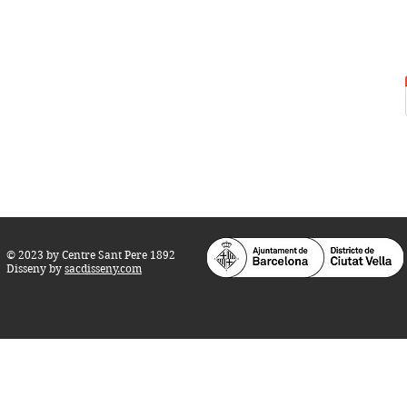
Centre Sant Pere 1892
Carrer del Rec, 21-23. 080
03 Barcelona
Tel.:
93 268 25 09
Horari d'obertura:
Totes les tardes de dilluns a dissabte (17 a 21
h.)
M
atins de dilluns, dimecres i divendres (
10 a 14 h.)
Teatre i Auditori: Carrer S
ant Pere més
Alt, 25.
info@centresantpere.com
© 2023 by Centre Sant Pere 1892
Disseny by
sacdisseny.com