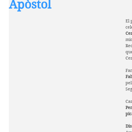
Apòstol
El 
cel
Cen
mic
Rec
que
Cen
Fa
Fa
pel
Seg
Can
Pe
pic
Dis