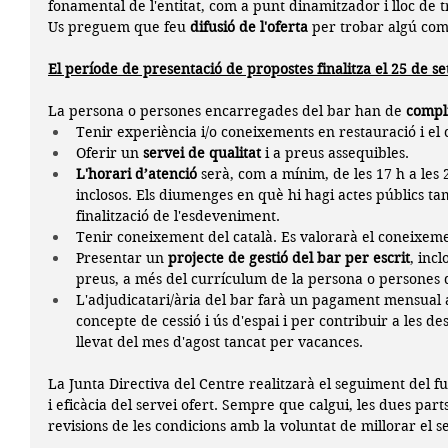
fonamental de l'entitat, com a punt dinamitzador i lloc de t
Us preguem que feu 
difusió de l'oferta
 per trobar algú com
El període de presentació de propostes finalitza el 25 de s
La persona o persones encarregades del bar han de 
compli
Tenir experiència i/o coneixements en restauració i el
Oferir un 
servei de qualitat
 i a preus assequibles.
L'horari d’atenció
 serà, com a mínim, de les 17 h a les 
inclosos. Els diumenges en què hi hagi actes públics tam
finalització de l'esdeveniment.
Tenir coneixement del català. Es valorarà el coneixemen
Presentar un 
projecte de gestió del bar per escrit
, inc
preus, a més del currículum de la persona o persones q
L'adjudicatari/ària del bar farà un pagament mensual a
concepte de cessió i ús d'espai i per contribuir a les de
llevat del mes d'agost tancat per vacances.
La Junta Directiva del Centre realitzarà el seguiment del f
i eficàcia del servei ofert. Sempre que calgui, les dues par
revisions de les condicions amb la voluntat de millorar el s