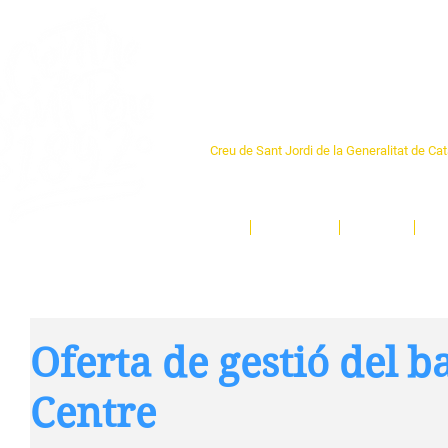
Centre Sant Pere 1
Creu de Sant Jordi de la Generalitat de Ca
L'espai sociocultural de trobada per als ve
un munt d'activitats i de persones t'esper
Inici
El Centre
Espais
Ge
Oferta de gestió del ba
Centre