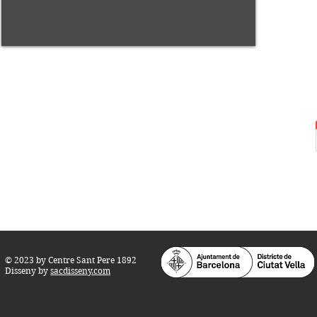
Centre Sant Pere 1892
Carrer del Rec, 21-23. 080
03 Barcelona
Tel.:
93 268 25 09
Horari d'obertura:
Totes les tardes de dilluns a dissabte (17 a 21
h.)
M
atins de dilluns, dimecres i divendres (
10 a 14 h.)
Teatre i Auditori: Carrer S
ant Pere més
Alt, 25.
info@centresantpere.com
© 2023 by Centre Sant Pere 1892
Disseny by
sacdisseny.com