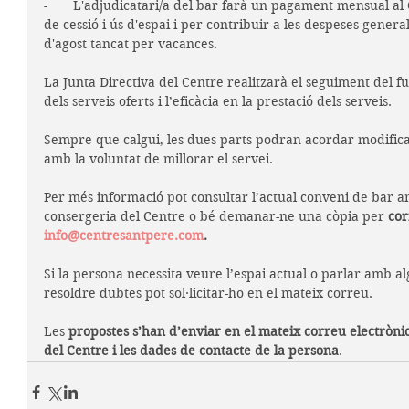
-       L'adjudicatari/a del bar farà un pagament mensual a
de cessió i ús d'espai i per contribuir a les despeses general
d'agost tancat per vacances.
La Junta Directiva del Centre realitzarà el seguiment del f
dels serveis oferts i l’eficàcia en la prestació dels serveis.
Sempre que calgui, les dues parts podran acordar modificac
amb la voluntat de millorar el servei.
Per més informació pot consultar l’actual conveni de bar amb
consergeria del Centre o bé demanar-ne una còpia per 
cor
info@centresantpere.com
.
Si la persona necessita veure l’espai actual o parlar amb a
resoldre dubtes pot sol·licitar-ho en el mateix correu. 
Les 
propostes s’han d’enviar en el mateix correu electròni
del Centre i les dades de contacte de la persona
.