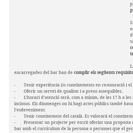
p
p
S
e
d
u
c
t
L
encarregades del bar han de 
complir els següents requisits
-       Tenir experiència i/o coneixements en restauració i 
-       Oferir un servei de qualitat i a preus assequibles.
-       L’horari d’atenció serà, com a mínim, de les 17 h a le
inclosos. Els diumenges on hi hagi actes públics també haurà 
l’esdeveniment. 
-       Tenir coneixement del català. Es valorarà el coneixem
-       Presentar un projecte per escrit oferint una proposta
bar amb el currículum de la persona o persones que el ges