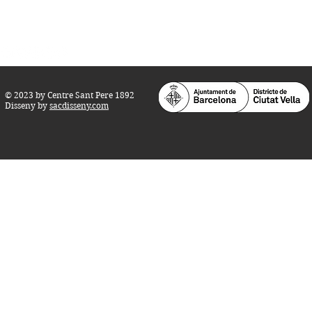
info@centresantpere.com
© 2023 by Centre Sant Pere 1892
Disseny by
sacdisseny.com