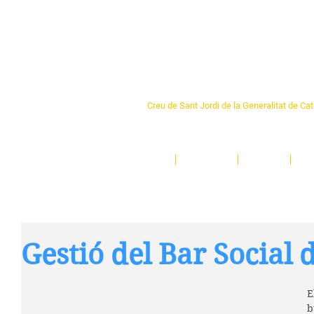
Centre Sant Pere 1
Creu de Sant Jordi de la Generalitat de Ca
L'espai sociocultural de trobada per als ve
un munt d'activitats i de persones t'esper
Inici
El Centre
Espais
Ge
Gestió del Bar Social 
E
b