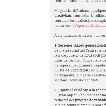
reorganització de les activitats 
Malgrat les dificultats logístique
d'activitats
, consolidar la solide
consultar les avaluacions comple
tancament 
a l'apartat de docum
A continuació, us deixem un res
1. Persones: Relleu generacional
La massa social del Centre ha d
la incorporació de 
nous socis pro
futur de l'entitat. Com a dada 
ha superat per primera vegada e
un 
Pla de Voluntariat
 i un pione
participativa, a més de reactivar
seccions (comissió d'entitats). 
2. Espais: El camí cap a la rehabi
El gran objectiu del mandat s'ha
redacció del 
projecte de rehabili
que ha comptat amb el suport tèc