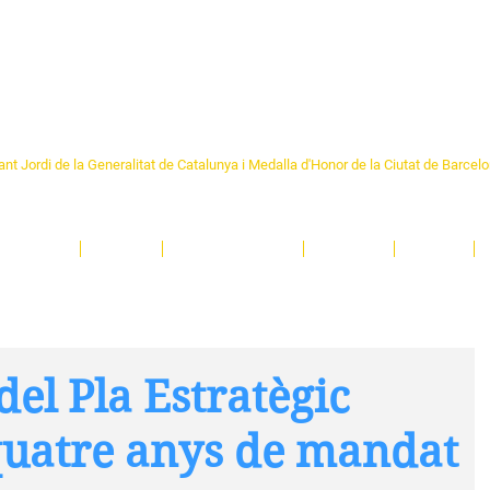
Formem part de la
Federació 
Catalunya
re Sant Pere 1892
nt Jordi de la Generalitat de Catalunya i Medalla d'Honor de la Ciutat de Barcel
ciocultural de trobada per als veïns i veïnes del barri de Sant Pere de Barcelona.
T
'activitats i de persones t'esperen en una casa amb més de 130 anys d'història.
A
El Centre
Espais
Gestions online
Entitats
Teatre
el Pla Estratègic
quatre anys de mandat