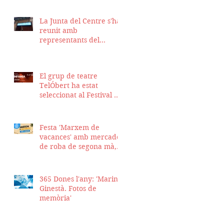
La Junta del Centre s'ha
reunit amb
representants del
Districte de Ciutat Vella
per fer seguiment del
projecte d'obra de la
El grup de teatre
nostra seu
TelÓbert ha estat
seleccionat al Festival de
la Tour en Scène 2026, a
Suïssa
Festa 'Marxem de
vacances' amb mercadet
de roba de segona mà,
sopar i talent show
365 Dones l'any: 'Marina
Ginestà. Fotos de
memòria'