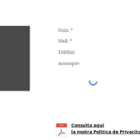
Consulta aquí
21
h.)
la nostra Política de Privacit
a 14 h.)