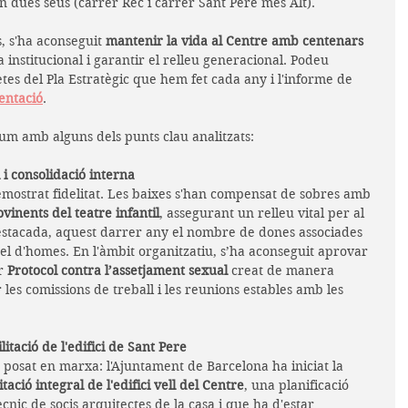
en dues seus (carrer Rec i carrer Sant Pere més Alt).
s, s'ha aconseguit 
mantenir la vida al Centre amb centenars 
sa institucional i garantir el relleu generacional. Podeu 
tes del Pla Estratègic que hem fet cada any i l'informe de 
entació
.
um amb alguns dels punts clau analitzats:  
 i consolidació interna
emostrat fidelitat. Les baixes s'han compensat de sobres amb 
vinents del teatre infantil
, assegurant un relleu vital per al 
destacada, aquest darrer any el nombre de dones associades 
l d'homes. En l'àmbit organitzatiu, s’ha aconseguit aprovar 
r 
Protocol contra l’assetjament sexual
 creat de manera 
 les comissions de treball i les reunions estables amb les 
litació de l'edifici de Sant Pere
 posat en marxa: l'Ajuntament de Barcelona ha iniciat la 
tació integral de l'edifici vell del Centre
, una planificació 
nic de socis arquitectes de la casa i que ha d'estar 