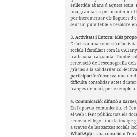
enllestida abans d'aquest estiu. L
una gran tasca per mantenir el 
per incrementar els lloguers d'e
sent un punt feble a resoldre en
3. Activitats i Entorn: Més propo
Gràcies a una comissió d'activit
socials i familiars com la CATan
tradicional calçotada. També cal
renovació de l'escenografia dels
gràcies a la solidaritat col·lectiv
participació
: s'observa una tendè
dificulta consolidar actes d'inte
franges de matí, per exemple a t
4. Comunicació: difusió a xarxes, 
En l'apartat comunicatiu, el Cen
el web i fent públics tots els d
renovat el logo i tota la imatge 
a través de les xarxes socials (s
WhatsApp
 i s'ha consolidat l'en