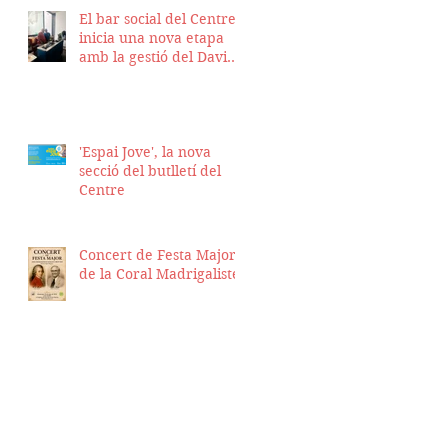
El bar social del Centre
inicia una nova etapa
amb la gestió del David
Nicolas i el Hassan
Munaim
'Espai Jove', la nova
secció del butlletí del
Centre
Concert de Festa Major
de la Coral Madrigalistes