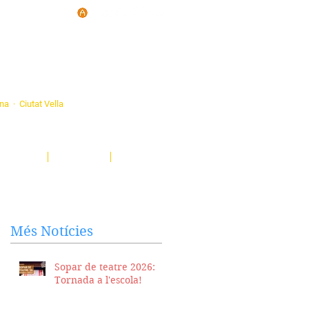
d'Ateneus de
ona · Ciutat Vella
eatre, sardanes, concerts, corals...
nima't i descobreix-nos!
Notícies
El Butlletí
Multimèdia
Més Notícies
Sopar de teatre 2026:
Tornada a l'escola!