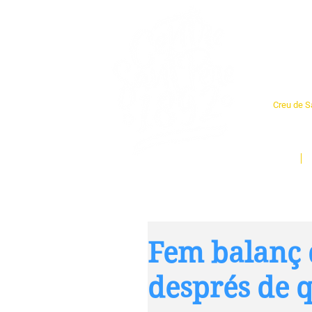
Cent
Creu de Sa
L'espai so
un munt d
Inici
Fem balanç d
després de 