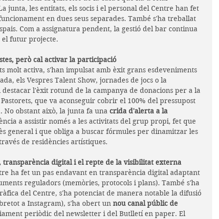
a junta, les entitats, els socis i el personal del Centre han fet 
funcionament en dues seus separades. També s'ha treballat 
spais. Com a assignatura pendent, la gestió del bar continua 
 el futur projecte.
stes, però cal activar la participació
ats molt activa, s'han impulsat amb èxit grans esdeveniments 
yada, els Vespres Talent Show, jornades de jocs o la 
 destacar l'èxit rotund de la campanya de donacions per a la 
 Pastorets, que va aconseguir cobrir el 100% del pressupost 
a. No obstant això, la junta fa una 
crida d'alerta a la 
ncia a assistir només a les activitats del grup propi, fet que 
rès general i que obliga a buscar fórmules per dinamitzar les 
ravés de residències artístiques. 
transparència digital i el repte de la visibilitat externa
tre ha fet un pas endavant en transparència digital adaptant 
ocuments reguladors (memòries, protocols i plans). També s'ha 
gràfica del Centre, s'ha potenciat de manera notable la difusió 
obretot a Instagram), s'ha obert un 
nou canal públic de 
viament periòdic del newsletter i del Butlletí en paper. El 