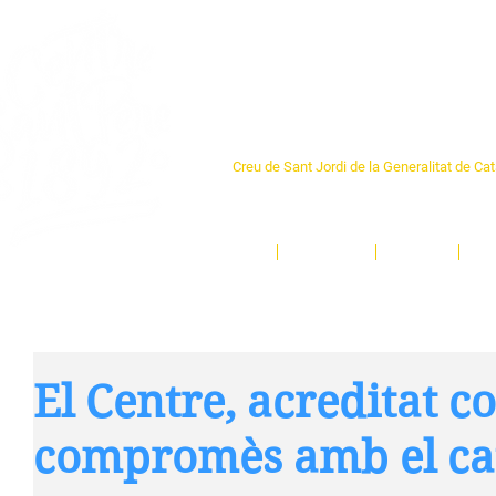
Centre Sant Pere 1
Creu de Sant Jordi de la Generalitat de Ca
L'espai sociocultural de trobada per als ve
un munt d'activitats i de persones t'esper
Inici
El Centre
Espais
Ge
El Centre, acreditat 
compromès amb el ca