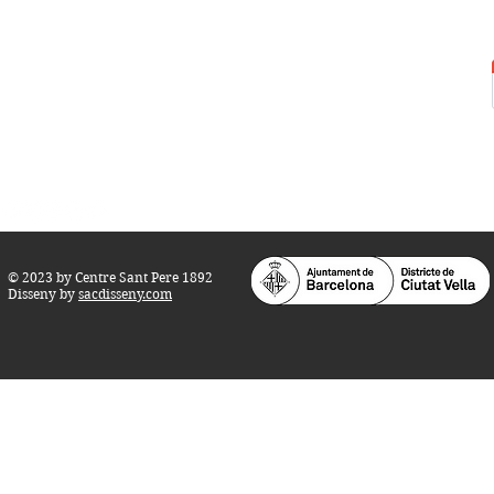
Centre Sant Pere 1892
Carrer del Rec, 21-23. 080
03 Barcelona
Tel.:
93 268 25 09
Horari d'obertura:
Totes les tardes de dilluns a dissabte (17 a 21
h.)
M
atins de dilluns, dimecres i divendres (
10 a 14 h.)
Teatre i Auditori: Carrer S
ant Pere més
Alt, 25.
info@centresantpere.com
© 2023 by Centre Sant Pere 1892
Disseny by
sacdisseny.com