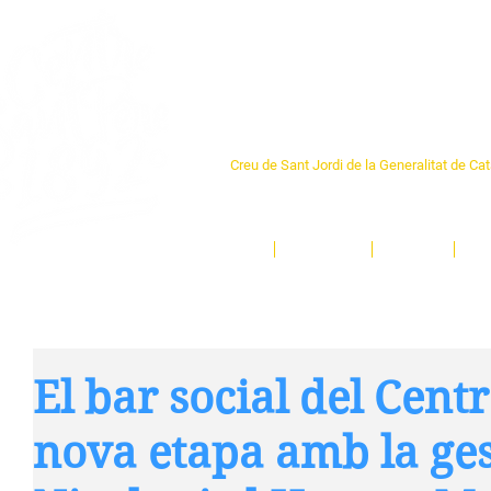
Centre Sant Pere 1
Creu de Sant Jordi de la Generalitat de Ca
L'espai sociocultural de trobada per als ve
un munt d'activitats i de persones t'esper
Inici
El Centre
Espais
Ge
El bar social del Cent
nova etapa amb la ges