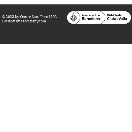
© 2023 by Centre Sant Pere 1892
Disseny by
sacdisseny.com