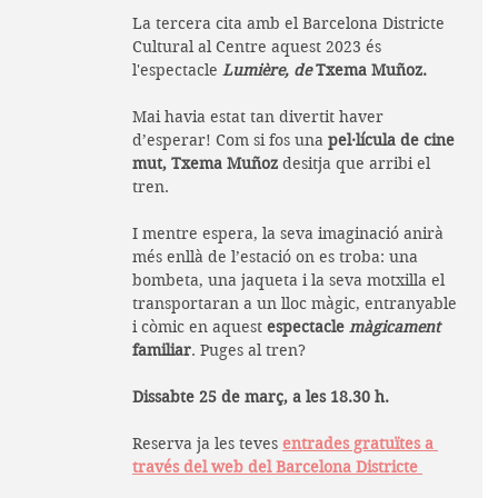
La tercera cita amb el Barcelona Districte 
Cultural al Centre aquest 2023 és 
l'espectacle 
Lumière, de 
Txema Muñoz. 
Mai havia estat tan divertit haver 
d’esperar! Com si fos una 
pel·lícula de cine 
mut, Txema Muñoz
 desitja que arribi el 
tren. 
I mentre espera, la seva imaginació anirà 
més enllà de l’estació on es troba: una 
bombeta, una jaqueta i la seva motxilla el 
transportaran a un lloc màgic, entranyable 
i còmic en aquest 
espectacle 
màgicament
familiar
. Puges al tren?
Dissabte 25 de març, a les 18.30 h. 
Reserva ja les teves 
entrades gratuïtes a 
través del web del Barcelona Districte 