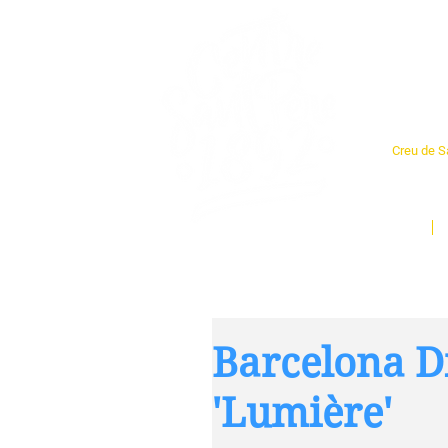
Cent
Creu de Sa
L'espai so
un munt d
Inici
Barcelona Di
'Lumière'