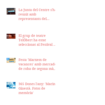
La Junta del Centre s'ha
reunit amb
representants del
Districte de Ciutat Vella
per fer seguiment del
projecte d'obra de la
El grup de teatre
nostra seu
TelÓbert ha estat
seleccionat al Festival de
la Tour en Scène 2026, a
Suïssa
Festa 'Marxem de
vacances' amb mercadet
de roba de segona mà,
sopar i talent show
365 Dones l'any: 'Marina
Ginestà. Fotos de
memòria'