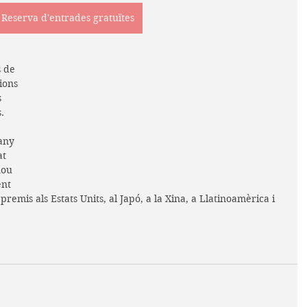
Reserva d'entrades gratuïtes
s de 
ions 
 
.
any 
at 
ou 
nt 
remis als Estats Units, al Japó, a la Xina, a Llatinoamèrica i 