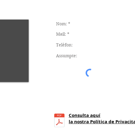
Consulta aquí
21
h.)
la nostra Política de Privacit
a 14 h.)
 25.