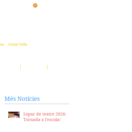
d'Ateneus de
ona · Ciutat Vella
eatre, sardanes, concerts, corals...
nima't i descobreix-nos!
Notícies
El Butlletí
Multimèdia
Més Notícies
Sopar de teatre 2026:
Tornada a l'escola!