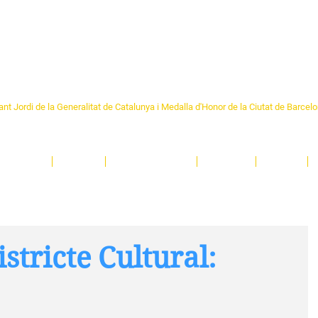
Formem part de la
Federació 
Catalunya
re Sant Pere 1892
nt Jordi de la Generalitat de Catalunya i Medalla d'Honor de la Ciutat de Barcel
ciocultural de trobada per als veïns i veïnes del barri de Sant Pere de Barcelona.
T
'activitats i de persones t'esperen en una casa amb més de 130 anys d'història.
A
El Centre
Espais
Gestions online
Entitats
Teatre
stricte Cultural: