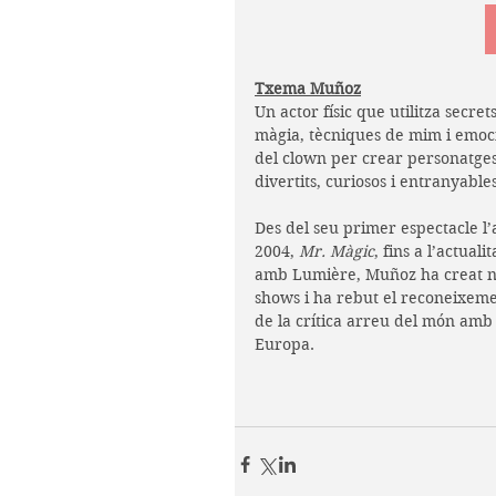
Txema Muñoz
Un actor físic que utilitza secret
màgia, tècniques de mim i emoc
del clown per crear personatges
divertits, curiosos i entranyables
Des del seu primer espectacle l’
2004, 
Mr. Màgic
, fins a l’actualit
amb Lumière, Muñoz ha creat n
shows i ha rebut el reconeixeme
de la crítica arreu del món amb p
Europa.