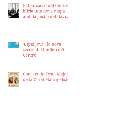
El bar social del Centre
inicia una nova etapa
amb la gestió del David
Nicolas i el Hassan
Munaim
'Espai Jove', la nova
secció del butlletí del
Centre
Concert de Festa Major
de la Coral Madrigalistes