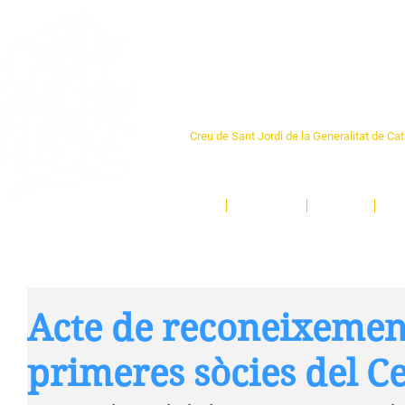
Centre Sant Pere 1
Creu de Sant Jordi de la Generalitat de Ca
L'espai sociocultural de trobada per als ve
un munt d'activitats i de persones t'esper
Inici
El Centre
Espais
Ge
Acte de reconeixement
primeres sòcies del C