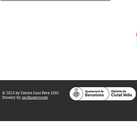
Centre Sant Pere 1892
Carrer del Rec, 21-23. 080
03 Barcelona
Tel.:
93 268 25 09
Horari d'obertura:
Totes les tardes de dilluns a dissabte (17 a 21
h.)
M
atins de dilluns, dimecres i divendres (
10 a 14 h.)
Teatre i Auditori: Carrer S
ant Pere més
Alt, 25.
info@centresantpere.com
© 2023 by Centre Sant Pere 1892
Disseny by
sacdisseny.com