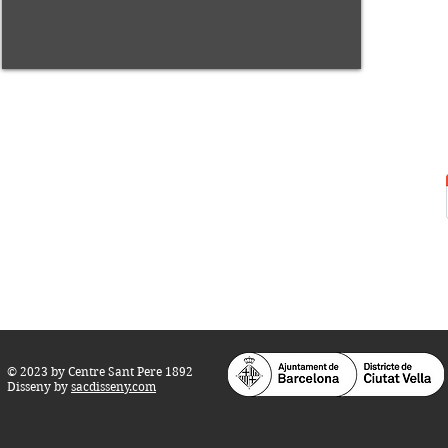
Centre Sant Pere 1892
Carrer del Rec, 21-23. 080
03 Barcelona
Tel.:
93 268 25 09
Horari d'obertura:
Totes les tardes de dilluns a dissabte (17 a 21
h.)
M
atins de dilluns, dimecres i divendres (
10 a 14 h.)
Teatre i Auditori: Carrer S
ant Pere més
Alt, 25.
info@centresantpere.com
© 2023 by Centre Sant Pere 1892
Disseny by
sacdisseny.com