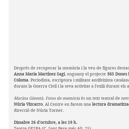
Després de recuperar la memòria i la veu de figures dest
Anna Maria Martínez Sagi
, enguany e
l projecte
 365 Dones 
Coloma
. Periodista, escriptora i militant antifeixista catal
durant la Guerra Civil i la seva activitat a l'exili durant el
Marina Ginestà. Fotos de memòria
 és un text teatral de no
Núria Vizcarro
. Al Centre en farem una 
lectura dramatitza
direcció de Núria Torner.
Dissabte 26 d'octubre, a les 19 h.
Teatre GESPA (C. Sant Pere més Alt, 25)