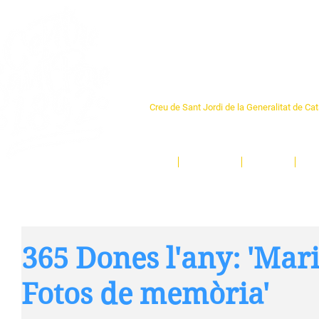
Centre Sant Pere 1
Creu de Sant Jordi de la Generalitat de Ca
L'espai sociocultural de trobada per als ve
un munt d'activitats i de persones t'esper
Inici
El Centre
Espais
Ge
365 Dones l'any: 'Mar
Fotos de memòria'