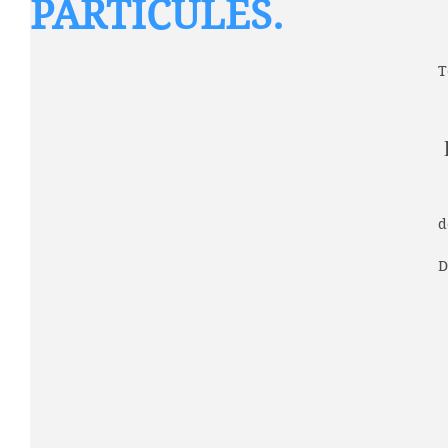
PARTÍCULES.
T
d
D