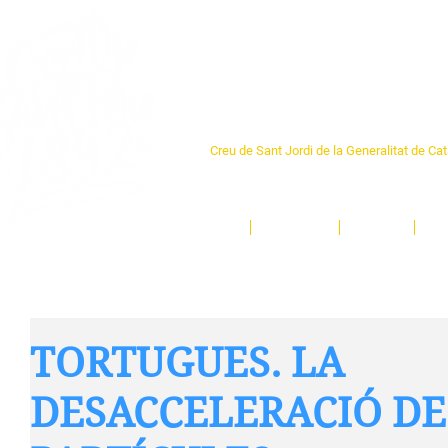
Centre Sant Pere 1
Creu de Sant Jordi de la Generalitat de Ca
L'espai sociocultural de trobada per als ve
un munt d'activitats i de persones t'esper
Inici
El Centre
Espais
Ge
TORTUGUES. LA
DESACCELERACIÓ DE