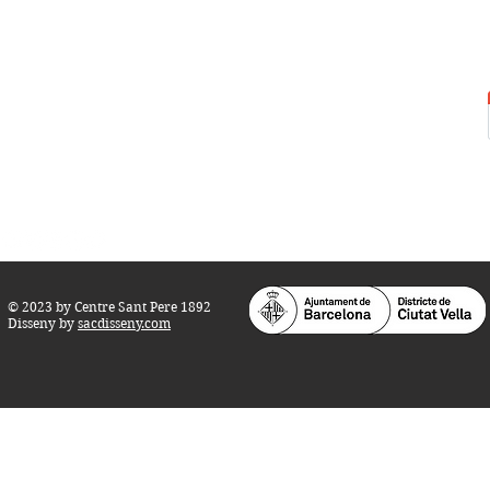
Centre Sant Pere 1892
Carrer del Rec, 21-23. 080
03 Barcelona
Tel.:
93 268 25 09
Horari d'obertura:
Totes les tardes de dilluns a dissabte (17 a 21
h.)
M
atins de dilluns, dimecres i divendres (
10 a 14 h.)
Teatre i Auditori: Carrer S
ant Pere més
Alt, 25.
info@centresantpere.com
© 2023 by Centre Sant Pere 1892
Disseny by
sacdisseny.com