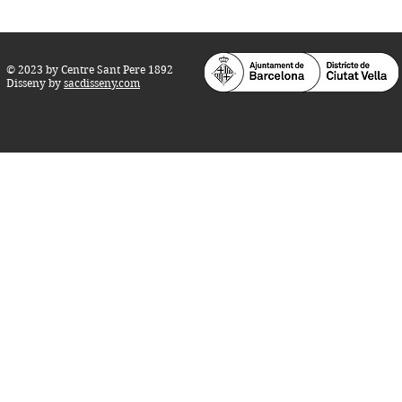
© 2023 by Centre Sant Pere 1892
Disseny by
sacdisseny.com