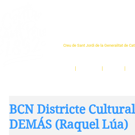
Centre Sant Pere 1
Creu de Sant Jordi de la Generalitat de Ca
L'espai sociocultural de trobada per als ve
un munt d'activitats i de persones t'esper
Inici
El Centre
Espais
Ge
BCN Districte Cultura
DEMÁS (Raquel Lúa)