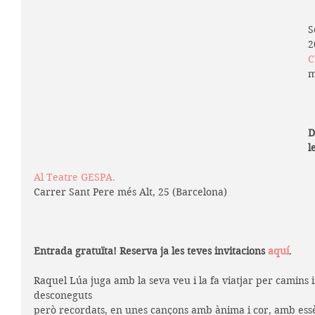
S
2
C
m
D
l
Al 
Teatre GESPA
.
Carrer Sant Pere més Alt, 25 (Barcelona)
Entrada gratuïta! Reserva ja les teves invitacions 
aquí
.
Raquel Lúa juga amb la seva veu i la fa viatjar per camins 
desconeguts
però recordats, en unes cançons amb ànima i cor, amb essè