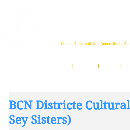
Centre Sant Pere 1
Creu de Sant Jordi de la Generalitat de Ca
L'espai sociocultural de trobada per als ve
un munt d'activitats i de persones t'esper
Inici
El Centre
Espais
Ge
BCN Districte Cultural
Sey Sisters)