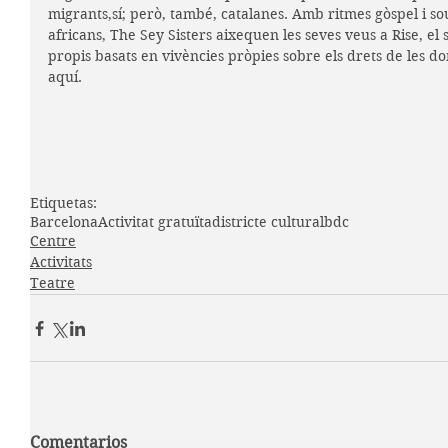
migrants,sí; però, també, catalanes. Amb ritmes gòspel i sou
africans, The Sey Sisters aixequen les seves veus a Rise, el
propis basats en vivències pròpies sobre els drets de les done
aquí.
Etiquetas:
Barcelona
Activitat gratuïta
districte cultural
bdc
Centre
Activitats
Teatre
Comentarios