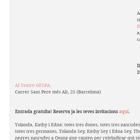
A
t
D
a
c
D
2
Al 
Teatre GESPA
.
Carrer Sant Pere més Alt, 25 (Barcelona)
Entrada gratuïta! Reserva ja les teves invitacions 
aquí
.
Yolanda, Kathy i Edna: totes tres dones, totes tres nascudes
totes tres germanes. Yolanda Sey, Kathy Sey i Edna Sey, Th
negres nascudes a Osona que canten per reivindicar qui són: