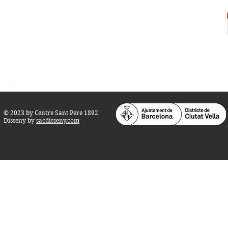
Tel.:
93 268 25 09
Horari d'obertura:
Totes les tardes de dilluns a dissabte (17 a 21
h.)
M
atins de dilluns, dimecres i divendres (
10 a 14 h.)
Teatre i Auditori: Carrer S
ant Pere més
Alt, 25.
info@centresantpere.com
© 2023 by Centre Sant Pere 1892
Disseny by
sacdisseny.com