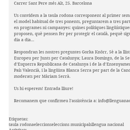
Carrer Sant Pere més Alt, 25. Barcelona
Us convidem a la taula rodona corresponent al primer seme
el model habitual de tres ponents, preguntarem a tres parti
en programes ni campanyes: quines polítiques lingüístique
proposen, què pensen fer per protegir el català, pequè sigui 
dia a dia...
Respondran les nostres preguntes Gorka Knörr, 5è a la llis
Europeu per Junts per Catalunya; Laura Domingo, de la Secto
d’Esquerra Republicana de Catalunya i de la d’Ensenyame
País Valencià, i la lingüista Blanca Serra per part de la Can
moderats per Màriam Serrà.
Us hi esperem! Entrada lliure!
Recomanem que confirmeu l’assistència a: info@llenguanac
Etiquetas:
taula rodona
eleccions
eleccions municipals
llengua nacional
Activitats