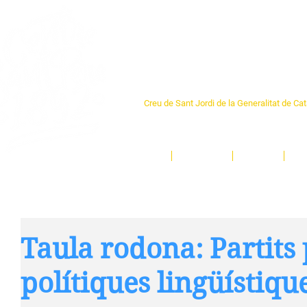
Centre Sant Pere 1
Creu de Sant Jordi de la Generalitat de Ca
L'espai sociocultural de trobada per als ve
un munt d'activitats i de persones t'esper
Inici
El Centre
Espais
Ge
Taula rodona: Partits p
polítiques lingüístiqu