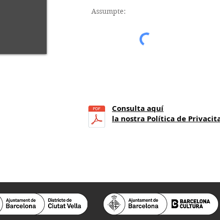
Consulta aquí
21
h.)
la nostra Política de Privacit
a 14 h.)
 25.