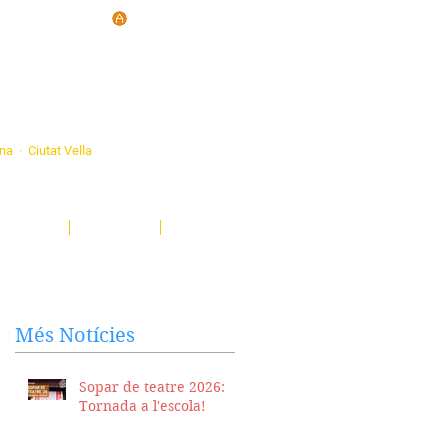
d'Ateneus de
ona · Ciutat Vella
eatre, sardanes, concerts, corals...
nima't i descobreix-nos!
Notícies
El Butlletí
Multimèdia
Més Notícies
Sopar de teatre 2026:
Tornada a l'escola!