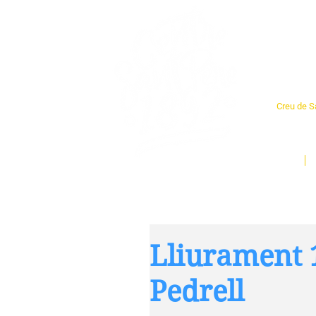
Cent
Creu de Sa
L'espai so
un munt d
Inici
Lliurament 
Pedrell