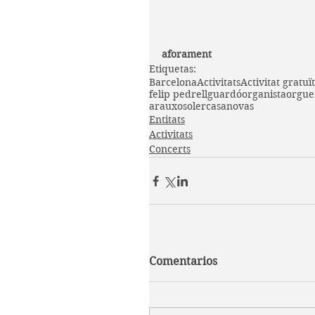
aforament
Etiquetas:
Barcelona
Activitats
Activitat gratuï
felip pedrell
guardó
organista
orgue
arauxo
soler
casanovas
Entitats
Activitats
Concerts
Comentarios