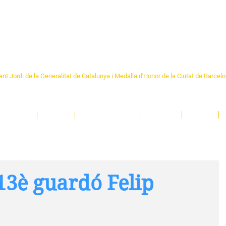
Formem part de la
Federació 
Catalunya
re Sant Pere 1892
nt Jordi de la Generalitat de Catalunya i Medalla d'Honor de la Ciutat de Barcel
ciocultural de trobada per als veïns i veïnes del barri de Sant Pere de Barcelona.
T
'activitats i de persones t'esperen en una casa amb més de 130 anys d'història.
A
El Centre
Espais
Gestions online
Entitats
Teatre
13è guardó Felip