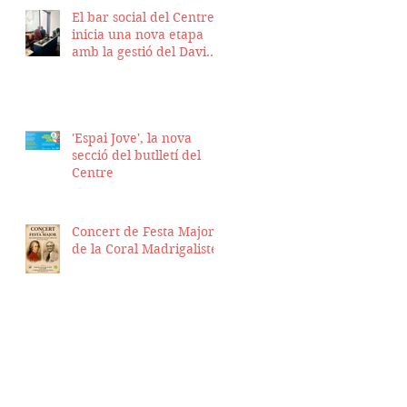
El bar social del Centre
inicia una nova etapa
amb la gestió del David
Nicolas i el Hassan
Munaim
'Espai Jove', la nova
secció del butlletí del
Centre
Concert de Festa Major
de la Coral Madrigalistes