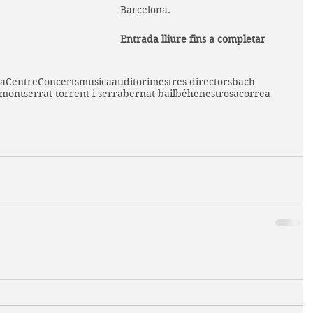
Barcelona.
Entrada lliure fins a completar 
ta
Centre
Concerts
musica
auditori
mestres directors
bach
montserrat torrent i serra
bernat bailbé
henestrosa
correa