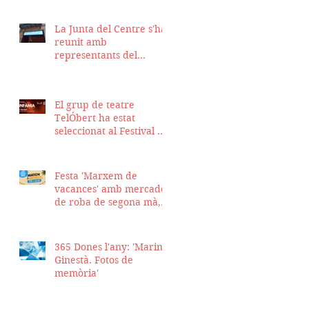
La Junta del Centre s'ha
reunit amb
representants del
Districte de Ciutat Vella
per fer seguiment del
projecte d'obra de la
El grup de teatre
nostra seu
TelÓbert ha estat
seleccionat al Festival de
la Tour en Scène 2026, a
Suïssa
Festa 'Marxem de
vacances' amb mercadet
de roba de segona mà,
sopar i talent show
365 Dones l'any: 'Marina
Ginestà. Fotos de
memòria'