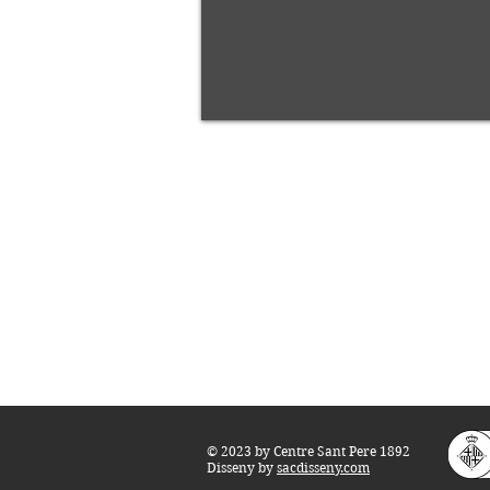
Centre Sant Pere 1892
Carrer del Rec, 21-23. 080
03 Barcelona
Tel.:
93 268 25 09
Horari d'obertura:
Totes les tardes de dilluns a dissabte (17 a 
M
atins de dilluns, dimecres i divendres (
10 
Teatre i Auditori: Carrer S
ant Pere més
Alt,
info@centresantpere.com
© 2023 by Centre Sant Pere 1892
Disseny by
sacdisseny.com