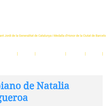
Formem part de la
Federació 
Catalunya
re Sant Pere 1892
nt Jordi de la Generalitat de Catalunya i Medalla d'Honor de la Ciutat de Barcel
ciocultural de trobada per als veïns i veïnes del barri de Sant Pere de Barcelona.
T
'activitats i de persones t'esperen en una casa amb més de 130 anys d'història.
A
El Centre
Espais
Gestions online
Entitats
Teatre
iano de Natalia
gueroa