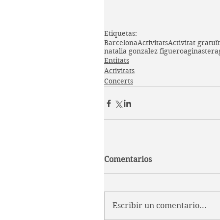
Etiquetas:
Barcelona
Activitats
Activitat gratuï
natalia gonzalez figueroa
ginastera
Entitats
Activitats
Concerts
Comentarios
Escribir un comentario...