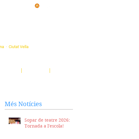
d'Ateneus de
ona · Ciutat Vella
eatre, sardanes, concerts, corals...
nima't i descobreix-nos!
Notícies
El Butlletí
Multimèdia
Més Notícies
Sopar de teatre 2026:
Tornada a l'escola!