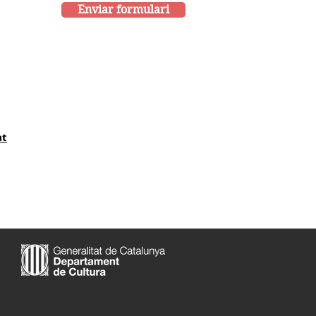
Enviar formulari
at