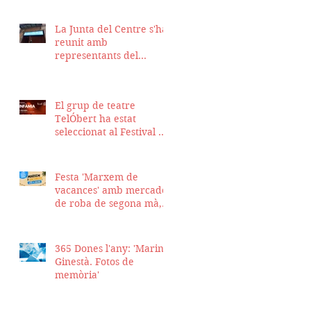
La Junta del Centre s'ha
reunit amb
representants del
Districte de Ciutat Vella
per fer seguiment del
projecte d'obra de la
El grup de teatre
nostra seu
TelÓbert ha estat
seleccionat al Festival de
la Tour en Scène 2026, a
Suïssa
Festa 'Marxem de
vacances' amb mercadet
de roba de segona mà,
sopar i talent show
365 Dones l'any: 'Marina
Ginestà. Fotos de
memòria'