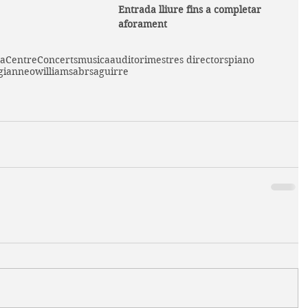
Entrada lliure fins a completar 
aforament
ta
Centre
Concerts
musica
auditori
mestres directors
piano
gianneo
williams
abrs
aguirre