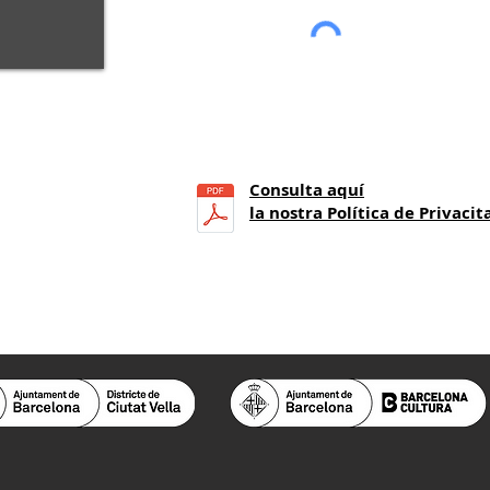
Consulta aquí
21
h.)
la nostra Política de Privacit
a 14 h.)
 25.