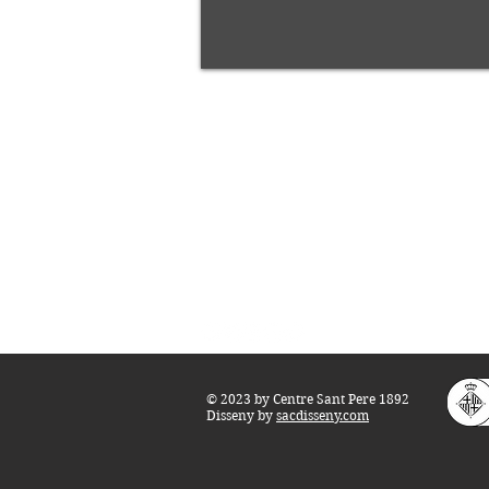
Centre Sant Pere 1892
Carrer del Rec, 21-23. 080
03 Barcelona
Tel.:
93 268 25 09
Horari d'obertura:
Totes les tardes de dilluns a dissabte (17 a 
M
atins de dilluns, dimecres i divendres (
10 
Teatre i Auditori: Carrer S
ant Pere més
Alt,
info@centresantpere.com
© 2023 by Centre Sant Pere 1892
Disseny by
sacdisseny.com