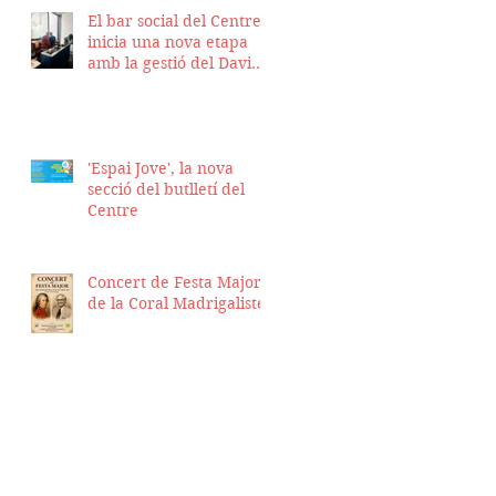
El bar social del Centre
inicia una nova etapa
amb la gestió del David
Nicolas i el Hassan
Munaim
'Espai Jove', la nova
secció del butlletí del
Centre
Concert de Festa Major
de la Coral Madrigalistes