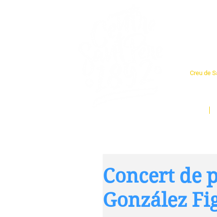
Cent
Creu de Sa
L'espai so
un munt d
Inici
Concert de p
González Fi