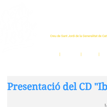
Centre Sant Pere 1
Creu de Sant Jordi de la Generalitat de Ca
L'espai sociocultural de trobada per als ve
un munt d'activitats i de persones t'esper
Inici
El Centre
Espais
Ge
Presentació del CD "Ib
L