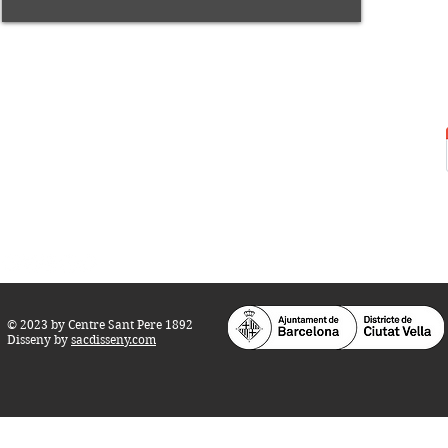
Centre Sant Pere 1892
Carrer del Rec, 21-23. 080
03 Barcelona
Tel.:
93 268 25 09
Horari d'obertura:
Totes les tardes de dilluns a dissabte (17 a 21
h.)
M
atins de dilluns, dimecres i divendres (
10 a 14 h.)
Teatre i Auditori: Carrer S
ant Pere més
Alt, 25.
info@centresantpere.com
© 2023 by Centre Sant Pere 1892
Disseny by
sacdisseny.com