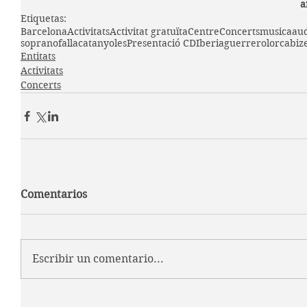
a
Etiquetas:
Barcelona
Activitats
Activitat gratuïta
Centre
Concerts
musica
aud
soprano
falla
catanyoles
Presentació CD
Iberia
guerrero
lorca
biz
Entitats
Activitats
Concerts
Comentarios
Escribir un comentario...