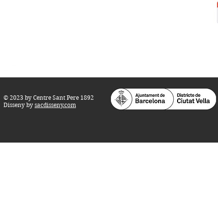
Horari d'obertura:
Totes les tardes de dilluns a dissabte (17 a 21
h.)
M
atins de dilluns, dimecres i divendres (
10 a 14 h.)
Teatre i Auditori: Carrer S
ant Pere més
Alt, 25.
info@centresantpere.com
© 2023 by Centre Sant Pere 1892
Disseny by
sacdisseny.com